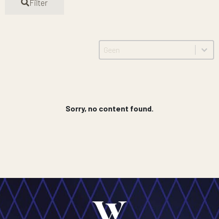
Filter
Sort content
Sort
Sort content
Sorry, no content found.