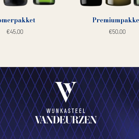
omerpakket
Premiumpakke
€
45,00
€
50,00