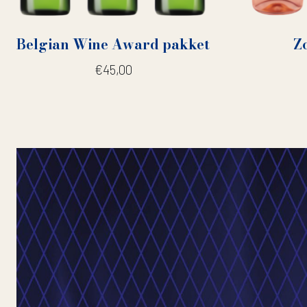
Belgian Wine Award pakket
Z
€
45,00